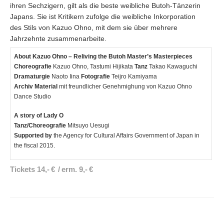
ihren Sechzigern, gilt als die beste weibliche Butoh-Tänzerin
Japans. Sie ist Kritikern zufolge die weibliche Inkorporation
des Stils von Kazuo Ohno, mit dem sie über mehrere
Jahrzehnte zusammenarbeite.
About Kazuo Ohno – Reliving the Butoh Master’s Masterpieces
Choreografie
Kazuo Ohno, Tastumi Hijikata
Tanz
Takao Kawaguchi
Dramaturgie
Naoto Iina
Fotografie
Teijro Kamiyama
Archiv Material
mit freundlicher Genehmighung von Kazuo Ohno
Dance Studio
A story of Lady O
Tanz/Choreografie
Mitsuyo Uesugi
Supported by
the Agency for Cultural Affairs Government of Japan in
the fiscal 2015.
Tickets 14,- € / erm. 9,- €