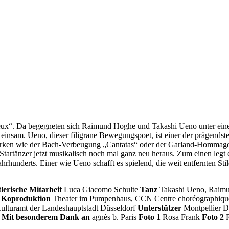
 Deux“. Da begegneten sich Raimund Hoghe und Takashi Ueno unter ein
insam. Ueno, dieser filigrane Bewegungspoet, ist einer der prägendst
 Werken wie der Bach-Verbeugung „Cantatas“ oder der Garland-Hommage
 Startänzer jetzt musikalisch noch mal ganz neu heraus. Zum einen legt
underts. Einer wie Ueno schafft es spielend, die weit entfernten Stil
lerische Mitarbeit
Luca Giacomo Schulte
Tanz
Takashi Ueno, Raim
O
Koproduktion
Theater im Pumpenhaus, CCN Centre choréographique 
Kulturamt der Landeshauptstadt Düsseldorf
Unterstützer
Montpellier Da
b
Mit besonderem Dank an
agnès b. Paris
Foto 1
Rosa Frank
Foto 2