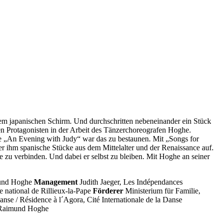
em japanischen Schirm. Und durchschritten nebeneinander ein Stück
en Protagonisten in der Arbeit des Tänzerchoreografen Hoghe.
 „An Evening with Judy“ war das zu bestaunen. Mit „Songs for
 er ihm spanische Stücke aus dem Mittelalter und der Renaissance auf.
e zu verbinden. Und dabei er selbst zu bleiben. Mit Hoghe an seiner
und Hoghe
Management
Judith Jaeger, Les Indépendances
national de Rillieux-la-Pape
Förderer
Ministerium für Familie,
nse / Résidence à l´Agora, Cité Internationale de la Danse
Raimund Hoghe