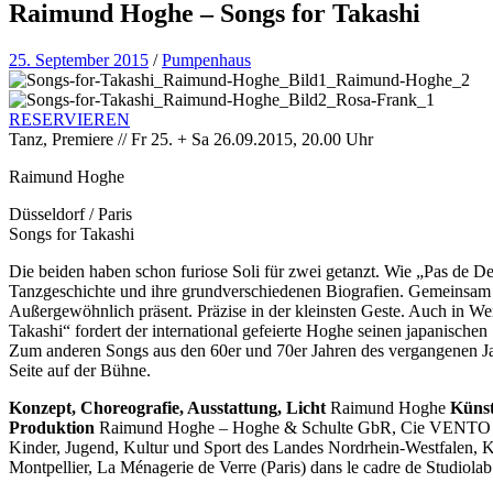
Raimund Hoghe – Songs for Takashi
25. September 2015
/
Pumpenhaus
RESERVIEREN
Tanz, Premiere // Fr 25. + Sa 26.09.2015, 20.00 Uhr
Raimund Hoghe
Düsseldorf / Paris
Songs for Takashi
Die beiden haben schon furiose Soli für zwei getanzt. Wie „Pas de
Tanzgeschichte und ihre grundverschiedenen Biografien. Gemeinsam e
Außergewöhnlich präsent. Präzise in der kleinsten Geste. Auch in
Takashi“ fordert der international gefeierte Hoghe seinen japanischen
Zum anderen Songs aus den 60er und 70er Jahren des vergangenen Jahrh
Seite auf der Bühne.
Konzept, Choreografie, Ausstattung, Licht
Raimund Hoghe
Künst
Produktion
Raimund Hoghe – Hoghe & Schulte GbR, Cie VENT
Kinder, Jugend, Kultur und Sport des Landes Nordrhein-Westfalen, 
Montpellier, La Ménagerie de Verre (Paris) dans le cadre de Studiola