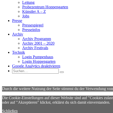
Leitung
Probezentrum Hoppengarten
Künstler A – Z
Jobs
Presse
Pressespiegel
Presseinfos
Archiv
Archiv Programm
Archiv 2001 – 2020
Archiv Festivals
Technik
Login Pumpenhaus
Login Hoppengarten
Google Analytics deaktivieren
Durch die weitere Nutzung der Seite stimmst du der Verwendung vo
Die Cookie-Einstellungen auf dieser Website sind auf "Cookies zulas
oder auf "Akzeptieren" klickst, erklärst du sich damit einverstanden.
Schließen