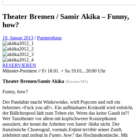
Theater Bremen / Samir Akika – Funny,
how?
19. Januar 2013
/
Pumpenhaus
RESERVIEREN
Münster-Premiere // Fr 18.01. + Sa 19.01., 20:00 Uhr
Theater Bremen/Samir Akika
(Bremen/MS)
Funny, how?
Der Pandabär macht Winkewinke, wirft Popcorn und ruft ein
beherztes »Fuck you all!«. Ein aufblasbares Krokodil wird erdolcht,
der Bällchenpool lädt zum Toben ein. Wenn das keine Gaudi ist?!
Wer Tanztheater vor allem mit kopfschwerer Konzeptkunst
assoziiert, der kennt die Arbeiten von
Samir Akika
nicht. Der
französische Choreograf, vormals
Enfant terrible
seiner Zunft,
zelebriert und zerlegt in
Funny, how?
das Hochnotkomische. Mit