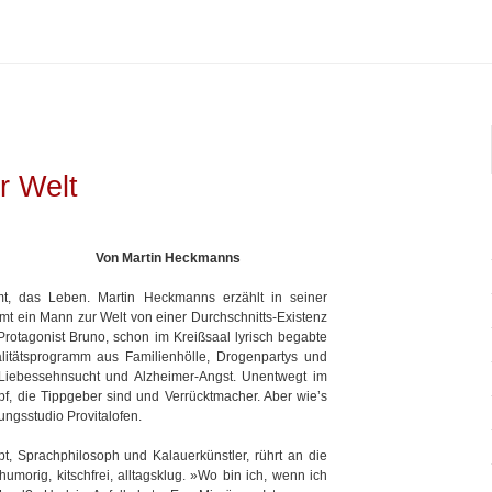
r Welt
Von Martin Heckmanns
t, das Leben. Martin Heckmanns erzählt in seiner
 ein Mann zur Welt von einer Durchschnitts-Existenz
 Protagonist Bruno, schon im Kreißsaal lyrisch begabte
ialitätsprogramm aus Familienhölle, Drogenpartys und
 Liebessehnsucht und Alzheimer-Angst. Unentwegt im
f, die Tippgeber sind und Verrücktmacher. Aber wie’s
ungsstudio Provitalofen.
t, Sprachphilosoph und Kalauerkünstler, rührt an die
morig, kitschfrei, alltagsklug. »Wo bin ich, wenn ich