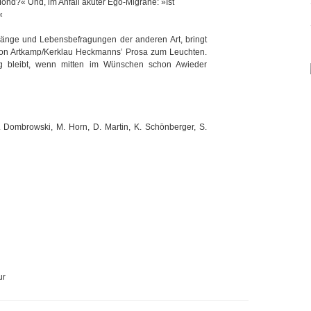
ond?« Und, im Anfall akuter Ego-Migräne: »Ist
«
gänge und Lebensbefragungen der anderen Art, bringt
von Artkamp/Kerklau Heckmanns’ Prosa zum Leuchten.
g bleibt, wenn mitten im Wünschen schon Awieder
. Dombrowski, M. Horn, D. Martin, K. Schönberger, S.
ur