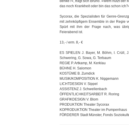
denke?«, fragt sich Bruno. »Wem nützt der M
das noch Krankheit oder bin das schon ich?
Sycorax, die Spezialisten für Genre-Grenz
mit zehnköpfigem Ensemble in der Regie 
Spürt mit ihm der Frage nach, was übri
Feierabend ist.
13,- / erm. 8,- €
ES SPIELEN J. Bayer, M. Böhm, I. Crüll, J
Schwering, G. Sowa, G. Terbaum
REGIE P. Artkamp, M. Kerklau
BÜHNE H. Salomon
KOSTÜME B. Zumdick
MUSIK/KOMPOSITION K. Niggemann
LICHTDESIGN V. Sippel
ASSISTENZ J. Schwellenbach
ÖFFENTLICHKEITSARBEIT R. Roring
GRAFIKDESIGN V. Blom
PRODUKTION Theater Sycorax
KOPRODUKTION Theater im Pumpenhaus
FÖRDERER Stadt Münster, Fonds Soziokult