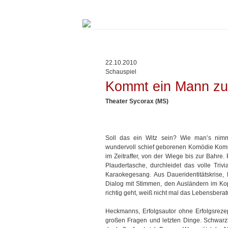
Springe
zum
Inhalt
22.10.2010
Schauspiel
Kommt ein Mann zu
Theater Sycorax (MS)
Soll das ein Witz sein? Wie man’s nimm
wundervoll schief geborenen Komödie Kommt
im Zeitraffer, von der Wiege bis zur Bahre.
Plaudertasche, durchleidet das volle Triv
Karaokegesang. Aus Daueridentitätskrise,
Dialog mit Stimmen, den Ausländern im Kop
richtig geht, weiß nicht mal das Lebensberat
Heckmanns, Erfolgsautor ohne Erfolgsrezep
großen Fragen und letzten Dinge. Schwarzhu