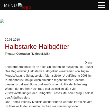
MENU
Springe
zum
Inhalt
20.03.2010
Halbstarke Halbgötter
Theater Operation (T. Mogul, MS)
Diese
Theateroperation sorgt an allen Spielorten für ausverkaufte Häuser.
Das Regiedebüt „Halbstarke Halbgötter“ – inszeniert von Tugsal
Mogul, Arzt und Schauspieler, feiert seit der Uraufführung 2008 im
Pumpenhaus Erfolge. Auch am prinz-regent-theater Bochum,
theater im ballsaal Bonn und am Gostner Hoftheater Nürnberg.
Wegen der großen Nachfrage gibt es jetzt im März vier
Zusatzvorstellungen der Halbgötter. Dieses Mal spielt Mogul selbst
den Anästhesisten.
Das Thema Intensiv-Medizin auf der Bühne war und ist ein Novum
im Theater. In der so authentischen wie stimmungsvollen