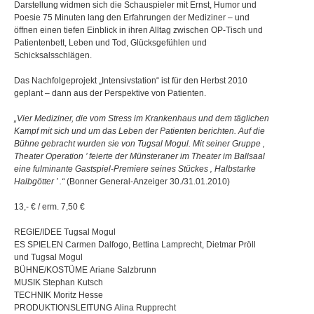
Darstellung widmen sich die Schauspieler mit Ernst, Humor und
Poesie 75 Minuten lang den Erfahrungen der Mediziner – und
öffnen einen tiefen Einblick in ihren Alltag zwischen OP-Tisch und
Patientenbett, Leben und Tod, Glücksgefühlen und
Schicksalsschlägen.
Das Nachfolgeprojekt „Intensivstation“ ist für den Herbst 2010
geplant – dann aus der Perspektive von Patienten.
„Vier Mediziner, die vom Stress im Krankenhaus und dem täglichen
Kampf mit sich und um das Leben der Patienten berichten. Auf die
Bühne gebracht wurden sie von Tugsal Mogul. Mit seiner Gruppe ‚
Theater Operation ’ feierte der Münsteraner im Theater im Ballsaal
eine fulminante Gastspiel-Premiere seines Stückes ‚ Halbstarke
Halbgötter ’ .“
(Bonner General-Anzeiger 30./31.01.2010)
13,- € / erm. 7,50 €
REGIE/IDEE Tugsal Mogul
ES SPIELEN Carmen Dalfogo, Bettina Lamprecht, Dietmar Pröll
und Tugsal Mogul
BÜHNE/KOSTÜME Ariane Salzbrunn
MUSIK Stephan Kutsch
TECHNIK Moritz Hesse
PRODUKTIONSLEITUNG Alina Rupprecht