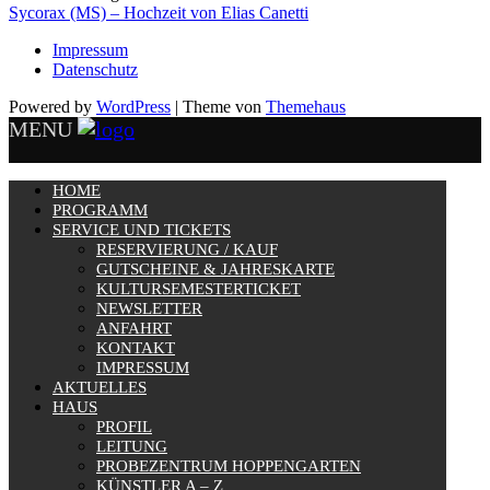
Sycorax (MS) – Hochzeit von Elias Canetti
Impressum
Datenschutz
Powered by
WordPress
|
Theme von
Themehaus
MENU
HOME
PROGRAMM
SERVICE UND TICKETS
RESERVIERUNG / KAUF
GUTSCHEINE & JAHRESKARTE
KULTURSEMESTERTICKET
NEWSLETTER
ANFAHRT
KONTAKT
IMPRESSUM
AKTUELLES
HAUS
PROFIL
LEITUNG
PROBEZENTRUM HOPPENGARTEN
KÜNSTLER A – Z