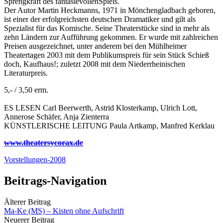
Sprengkraft des fantasievollenSpiels.
Der Autor Martin Heckmanns, 1971 in Mönchengladbach geboren,
ist einer der erfolgreichsten deutschen Dramatiker und gilt als
Spezialist für das Komische. Seine Theaterstücke sind in mehr als
zehn Ländern zur Aufführung gekommen. Er wurde mit zahlreichen
Preisen ausgezeichnet, unter anderem bei den Mühlheimer
Theatertagen 2003 mit dem Publikumspreis für sein Stück Schieß
doch, Kaufhaus!; zuletzt 2008 mit dem Niederrheinischen
Literaturpreis.
5,- / 3,50 erm.
ES LESEN Carl Beerwerth, Astrid Klosterkamp, Ulrich Lott,
Annerose Schäfer, Anja Zienterra
KÜNSTLERISCHE LEITUNG Paula Artkamp, Manfred Kerklau
www.theatersycorax.de
Vorstellungen-2008
Beitrags-Navigation
Älterer Beitrag
Ma-Ke (MS) – Kisten ohne Aufschrift
Neuerer Beitrag