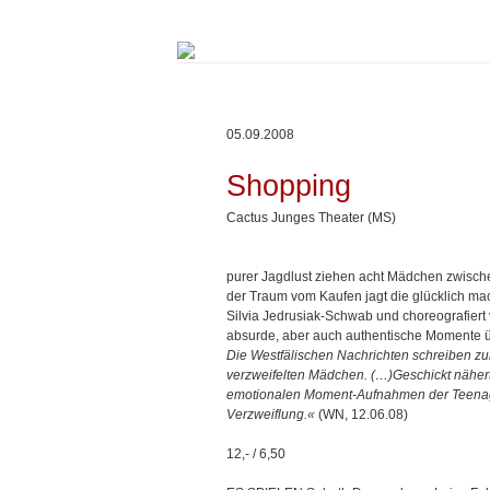
Springe
zum
Inhalt
05.09.2008
Shopping
Cactus Junges Theater (MS)
purer Jagdlust ziehen acht Mädchen zwisch
der Traum vom Kaufen jagt die glücklich ma
Silvia Jedrusiak-Schwab und choreografie
absurde, aber auch authentische Momente 
Die Westfälischen Nachrichten schreiben z
verzweifelten Mädchen. (…)Geschickt näher
emotionalen Moment-Aufnahmen der Teenag
Verzweiflung.«
(WN, 12.06.08)
12,- / 6,50