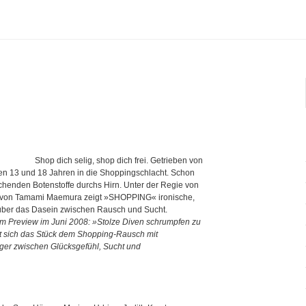
Shop dich selig, shop dich frei. Getrieben von
en 13 und 18 Jahren in die Shoppingschlacht. Schon
chenden Botenstoffe durchs Hirn. Unter der Regie von
rt von Tamami Maemura zeigt »SHOPPING« ironische,
über das Dasein zwischen Rausch und Sucht.
um Preview im Juni 2008: »Stolze Diven schrumpfen zu
t sich das Stück dem Shopping-Rausch mit
er zwischen Glücksgefühl, Sucht und