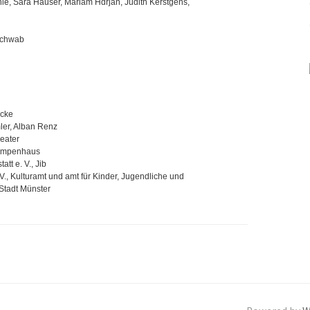
, Sara Häuser, Mariam Hdrjan, Judith Kerstgens,
Schwab
ecke
r, Alban Renz
eater
umpenhaus
t e. V., Jib
, Kulturamt und amt für Kinder, Jugendliche und
 Stadt Münster