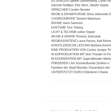
ES SPIELEN Sabeth Dannenberg, Luise Fahle
Hannah Neffgen, Ella Stern, Sibylle Vojska
SPRECHER Carsten Bender
REGIE & DRAMATURGIE Silvia Jedrusiak-
CHOREOGRAFIE Tamami Maemura
BÜHNE Hans Salomon
KOSTÜME Tina Töberg
LICHT & TECHNIK volker Sippel
MUSIK & GRAFIK Thomas Jedrusiak
REGIEASSISTENZ Laura Pacios, Kati Rein
KÜNSTLERISCHE LEITUNG Barbara Kemmle
EINE PRODUKTION VON Cactus Junges Th
IN KOPRODUKTION MIT dem Theater im P
IN KOOPERATION MIT Jugendtheater-Werkstat
FÖRDERER LAG Soziokulturelle Zentren e. V.
Familien der Stadt Münster, Frauenbüro der
UNTERSTÜTZT DURCH Bäckerei Cibaria