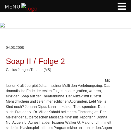
MENU
Springe
zum
Inhalt
04.03.2008
Soap II / Folge 2
Cactus Junges Theater (MS)
Mit
letzter Kraft übergibt Johann seiner Melli den Verlobungsring. Das
dramatische Ende der ersten Folge unserer großen, wahren,
einzigen Soap auf der Theaterbühne. Der Auftakt mit zutiefst
Menschlichem und tiefen menschlichen Abgründen. Lebt Mellis
Kind noch? Johann Dipus kann ihr keinen Trost spenden. Den
sucht Frauenarzt Dr. Viktor Kobald bei einem Einmachglas. Der
Meister der autoerotischen Massage flirtet mit Reporterin Donna.
Nur Augen für Agnes hat der Texaner Walker G. Major und himmelt
sie beim Klavierspiel in ihrem Programmkino an – unter den Augen