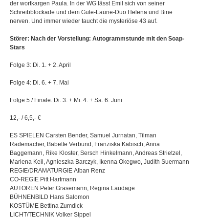
der wortkargen Paula. In der WG lässt Emil sich von seiner
Schreibblockade und dem Gute-Laune-Duo Helena und Bine
nerven. Und immer wieder taucht die mysteriöse 43 auf.
Störer: Nach der Vorstellung: Autogrammstunde mit den Soap-
Stars
Folge 3: Di. 1. + 2. April
Folge 4: Di. 6. + 7. Mai
Folge 5 / Finale: Di. 3. + Mi. 4. + Sa. 6. Juni
12,- / 6,5,- €
ES SPIELEN Carsten Bender, Samuel Jurnatan, Tilman
Rademacher, Babette Verbund, Franziska Kabisch, Anna
Baggemann, Rike Kloster, Sersch Hinkelmann, Andreas Strietzel,
Marlena Keil, Agnieszka Barczyk, Ikenna Okegwo, Judith Suermann
REGIE/DRAMATURGIE Alban Renz
CO-REGIE Pitt Hartmann
AUTOREN Peter Grasemann, Regina Laudage
BÜHNENBILD Hans Salomon
KOSTÜME Bettina Zumdick
LICHT/TECHNIK Volker Sippel