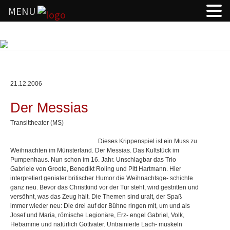
MENU
Springe
zum
Inhalt
21.12.2006
Der Messias
Transittheater (MS)
Dieses Krippenspiel ist ein Muss zu
Weihnachten im Münsterland. Der Messias. Das Kultstück im
Pumpenhaus. Nun schon im 16. Jahr. Unschlagbar das Trio
Gabriele von Groote, Benedikt Roling und Pitt Hartmann. Hier
interpretiert genialer britischer Humor die Weihnachtsge- schichte
ganz neu. Bevor das Christkind vor der Tür steht, wird gestritten und
versöhnt, was das Zeug hält. Die Themen sind uralt, der Spaß
immer wieder neu: Die drei auf der Bühne ringen mit, um und als
Josef und Maria, römische Legionäre, Erz- engel Gabriel, Volk,
Hebamme und natürlich Gottvater. Untrainierte Lach- muskeln