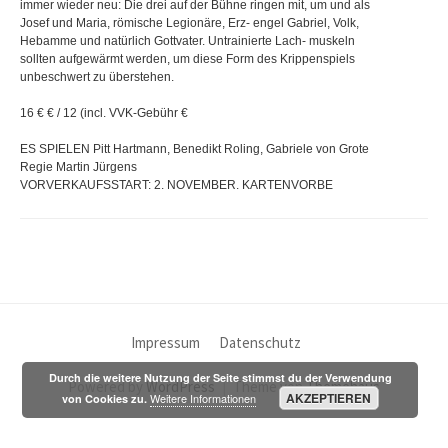
immer wieder neu: Die drei auf der Bühne ringen mit, um und als
Josef und Maria, römische Legionäre, Erz- engel Gabriel, Volk,
Hebamme und natürlich Gottvater. Untrainierte Lach- muskeln
sollten aufgewärmt werden, um diese Form des Krippenspiels
unbeschwert zu überstehen.
16 € € / 12 (incl. VVK-Gebühr €
ES SPIELEN Pitt Hartmann, Benedikt Roling, Gabriele von Grote
Regie Martin Jürgens
VORVERKAUFSSTART: 2. NOVEMBER. KARTENVORBE
Impressum
Datenschutz
Durch die weitere Nutzung der Seite stimmst du der Verwendung
Powered by
WordPress
|
Theme von
Themehaus
AKZEPTIEREN
Weitere Informationen
von Cookies zu.