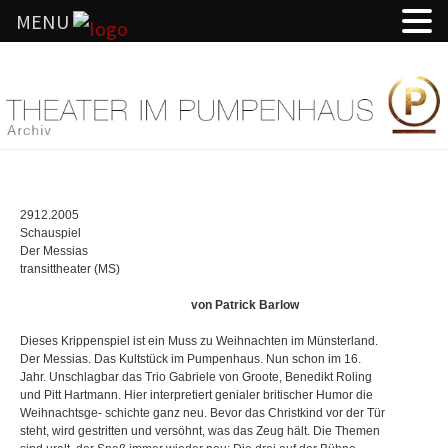
MENU
Springe
zum
Inhalt
2912.2005
Schauspiel
Der Messias
transittheater (MS)
von
Patrick Barlow
Dieses Krippenspiel ist ein Muss zu Weihnachten im Münsterland.
Der Messias. Das Kultstück im Pumpenhaus. Nun schon im 16.
Jahr. Unschlagbar das Trio Gabriele von Groote, Benedikt Roling
und Pitt Hartmann. Hier interpretiert genialer britischer Humor die
Weihnachtsge- schichte ganz neu. Bevor das Christkind vor der Tür
steht, wird gestritten und versöhnt, was das Zeug hält. Die Themen