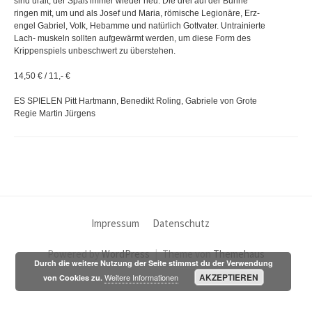
sind uralt, der Spaß immer wieder neu: Die drei auf der Bühne
ringen mit, um und als Josef und Maria, römische Legionäre, Erz-
engel Gabriel, Volk, Hebamme und natürlich Gottvater. Untrainierte
Lach- muskeln sollten aufgewärmt werden, um diese Form des
Krippenspiels unbeschwert zu überstehen.
14,50 € / 11,- €
ES SPIELEN Pitt Hartmann, Benedikt Roling, Gabriele von Grote
Regie Martin Jürgens
Impressum
Datenschutz
Powered by
WordPress
|
Theme von
Themehaus
Durch die weitere Nutzung der Seite stimmst du der Verwendung
AKZEPTIEREN
Weitere Informationen
von Cookies zu.