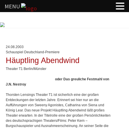
MENU
Springe
zum
Inhalt
24.08.2003
Schauspiel Deutschland-Premiere
Häuptling Abendwind
Theater T1 Berlin/Münster
oder Das greuliche Festmahl von
J.N. Nestroy
Thorsten Lensings Theater T1 ist sicherlich eine der großen
Entdeckungen der letzten Jahre. Erinnert sei hier nur an die
Aufführungen von Sweeny Agonistes, Catharina von Siena und
König Lear. Das neue Projekt Häuptling Abendwind läßt großes
Theater erwarten. In der Titelrolle eine der großen Persönlichkeiten
des deutschsprachigen Theaters/Films: Peter Kern –
Burgschauspieler und Ausnahmeerscheinung. An seiner Seite die