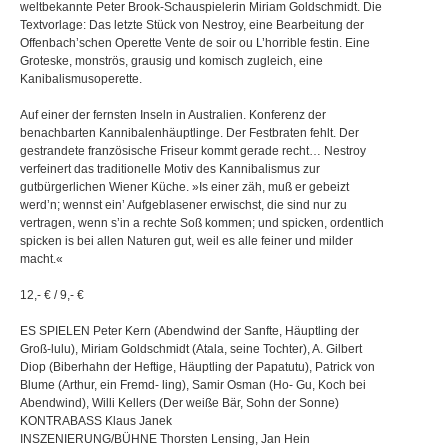
weltbekannte Peter Brook-Schauspielerin Miriam Goldschmidt. Die
Textvorlage: Das letzte Stück von Nestroy, eine Bearbeitung der
Offenbach’schen Operette Vente de soir ou L’horrible festin. Eine
Groteske, monströs, grausig und komisch zugleich, eine
Kanibalismusoperette.
Auf einer der fernsten Inseln in Australien. Konferenz der
benachbarten Kannibalenhäuptlinge. Der Festbraten fehlt. Der
gestrandete französische Friseur kommt gerade recht… Nestroy
verfeinert das traditionelle Motiv des Kannibalismus zur
gutbürgerlichen Wiener Küche. »Is einer zäh, muß er gebeizt
werd’n; wennst ein’ Aufgeblasener erwischst, die sind nur zu
vertragen, wenn s’in a rechte Soß kommen; und spicken, ordentlich
spicken is bei allen Naturen gut, weil es alle feiner und milder
macht.«
12,- € / 9,- €
ES SPIELEN Peter Kern (Abendwind der Sanfte, Häuptling der
Groß-lulu), Miriam Goldschmidt (Atala, seine Tochter), A. Gilbert
Diop (Biberhahn der Heftige, Häuptling der Papatutu), Patrick von
Blume (Arthur, ein Fremd- ling), Samir Osman (Ho- Gu, Koch bei
Abendwind), Willi Kellers (Der weiße Bär, Sohn der Sonne)
KONTRABASS Klaus Janek
INSZENIERUNG/BÜHNE Thorsten Lensing, Jan Hein