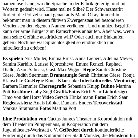
namenlose Land, wo die Sprache in der Fabrik gefertigt und mit
Wörtern gedealt wird. Haste mal ne Silbe? Der Schwarzmarkt
floriert, die Polizei schaut genau aufs Maul. Okay, immerhin
bekommt man in diesem fiktiven Zwergenstaat bei besonderen
Verdiensten den eigenen Namen verliehen.. Und unnütze Begriffe
kann der arme Bürger zum Ramschpreis anhäufen. Aber was, wenn
man seine Gefühle ausdrücken will? Oder auch nur Einkaufen
gehen? Noch nie war Sprachlosigkeit so eindrücklich und
mitreißend zu erleben!
Es spielen
Nils Müller, Emma Ernst, Anna Liebert, Adelina Meyer,
Samira Karidio, Larissa Kjortosheva, Emma Renzel, Raphael
Diallo, Azim Salmasi, Gast: Max Wigger
Regie
Sarah Christine
Giese, Judith Suermann
Dramaturgie
Sarah Christine Giese, Ronja
Klauschke
Co-Regie
Ronja Klauschke
Interkulturelles Mentoring
Barbara Kemmler
Choreografie
Sebastian Knipp
Bühne
Martina
Pott
Kostüme
Gaby Sogl
Grafik/Fotos
Erich Saar
Lichtdesign
Timo von der Horst
Video
Sersch Hinkelmann
Fotos
Erich Saar
Regieassistenz
Anais Lüpke, Damaris Enders
Textwerkstatt
Markus Stratmann
Fotos
Martina Pott
Eine Produktion von
Cactus Junges Theater in Koproduktion mit
dem Theater im Pumpenhaus, in Kooperation mit dem
Jugendtheater-Werkstatt e.V.
Gefördert durch
kontinuierliche
Förderung durch das Kulturamt der Stadt Münster, die Ministerin für