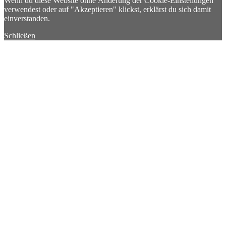
Wenn du diese Website ohne Änderung der Cookie-Einstellungen
verwendest oder auf "Akzeptieren" klickst, erklärst du sich damit
einverstanden.
Schließen