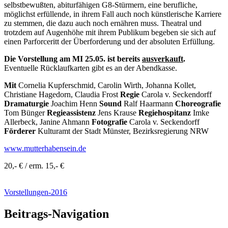
selbstbewußten, abiturfähigen G8-Stürmern, eine berufliche,
möglichst erfül­­­len­de, in ihrem Fall auch noch künstlerische Karriere
zu stemmen, die dazu auch noch ernähren muss. Theatral und
trotzdem auf Augenhöhe mit ihrem Publikum begeben sie sich auf
einen Parforceritt der Überforderung und der absoluten Erfüllung.
Die Vorstellung am MI 25.05. ist bereits
ausverkauft
.
Eventuelle Rücklaufkarten gibt es an der Abendkasse.
Mit
Cornelia Kupferschmid, Carolin Wirth, Johanna Kollet,
Christiane Hagedorn, Claudia Frost
Regie
Carola v. Seckendorff
Dramaturgie
Joachim Henn
Sound
Ralf Haarmann
Choreografie
Tom Bünger
Regieassistenz
Jens Krause
Regiehospitanz
Imke
Allerbeck, Janine Ahmann
Fotografie
Carola v. Seckendorff
Förderer
Kulturamt der Stadt Münster, Bezirksregierung NRW
www.mutterhabensein.de
20,- € / erm. 15,- €
Vorstellungen-2016
Beitrags-Navigation