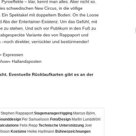
 Pyroeffekte – klar, kennt man alles. Aber nicht so.
es schwedischen New Circus, in die völlige
. Ein Spektakel mit doppeltem Boden: On the Loose
nd Abs der Entertainer-Existenz. Um das Gefühl, mit
e zu stehen. Und sich vor Publikum in den Fuß zu
h abgespeckte Variante des von Rappaport und
ch –noch direkter, verrückter und bestürmender!
«
Expressen
 show«
Hallandsposten
cht. Eventuelle Rücklaufkarten gibt es an der
Stephen Rappaport
Stagemanager/rigging
Marcus Björn,
Sounddesign
Per Samuelsson
Foto/Design
Martin Lundström
alculations
Felix Repp
Technische Unterstützung
Joel
rlsson
Kostüme
Heike Hartmann
Bühnenzeichnungen