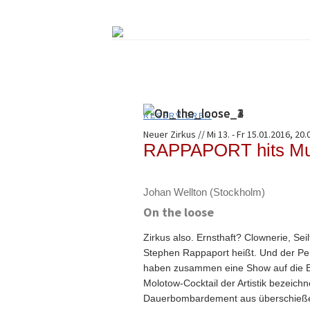
Springe
zum
Inhalt
RESERVIEREN
Neuer Zirkus // Mi 13. - Fr 15.01.2016, 20.
RAPPAPORT hits Mu
Johan Wellton (Stockholm)
On the loose
Zirkus also. Ernsthaft? Clownerie, S
Stephen Rappaport heißt. Und der Per
haben zusammen eine Show auf die Bein
Molotow-Cocktail der Artistik bezeichn
Dauerbombardement aus überschieße