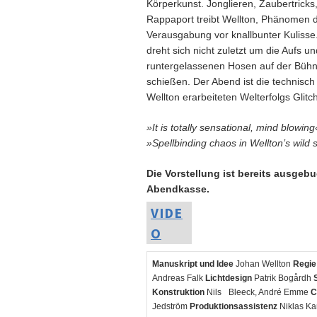
Körperkunst. Jonglieren, Zaubertricks,
Rappaport treibt Wellton, Phänomen d
Verausgabung vor knallbunter Kulisse
dreht sich nicht zuletzt um die Aufs u
runtergelassenen Hosen auf der Bühn
schießen. Der Abend ist die technisc
Wellton erarbeiteten Welterfolgs Glit
»It is totally sensational, mind blowing
»Spellbinding chaos in Wellton’s wild
Die Vorstellung ist bereits ausgebu
Abendkasse.
VIDE
O
Manuskript und Idee
Johan Wellton
Regie
Andreas Falk
Lichtdesign
Patrik Bogårdh
Konstruktion
Nils Bleeck, André Emme
C
Jedström
Produktionsassistenz
Niklas Ka