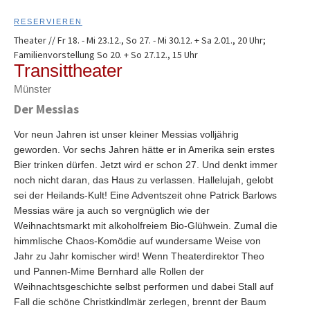
RESERVIEREN
Theater // Fr 18. - Mi 23.12., So 27. - Mi 30.12. + Sa 2.01., 20 Uhr;
Familienvorstellung So 20. + So 27.12., 15 Uhr
Transittheater
Münster
Der Messias
Vor neun Jahren ist unser kleiner Messias volljährig
geworden. Vor sechs Jahren hätte er in Amerika sein erstes
Bier trinken dürfen. Jetzt wird er schon 27. Und denkt immer
noch nicht daran, das Haus zu verlassen. Hallelujah, gelobt
sei der Heilands-Kult! Eine Adventszeit ohne Patrick Barlows
Messias wäre ja auch so vergnüglich wie der
Weihnachtsmarkt mit alkoholfreiem Bio-Glühwein. Zumal die
himmlische Chaos-Komödie auf wundersame Weise von
Jahr zu Jahr komischer wird! Wenn Theaterdirektor Theo
und Pannen-Mime Bernhard alle Rollen der
Weihnachtsgeschichte selbst performen und dabei Stall auf
Fall die schöne Christkindlmär zerlegen, brennt der Baum