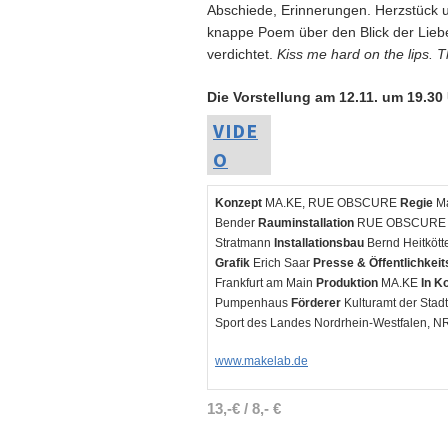
Abschiede, Erinnerungen. Herzstück 
knappe Poem über den Blick der Liebe
verdichtet.
Kiss me hard on the lips. 
Die Vorstellung am 12.11. um 19.30 
VIDE
O
Konzept
MA.KE, RUE OBSCURE
Regie
Ma
Bender
Rauminstallation
RUE OBSCUR
Stratmann
Installationsbau
Bernd Heitkött
Grafik
Erich Saar
Presse & Öffentlichkeit
Frankfurt am Main
Produktion
MA.KE
In K
Pumpenhaus
Förderer
Kulturamt der Stadt
Sport des Landes Nordrhein-Westfalen, N
www.makelab.de
13,-€ / 8,- €