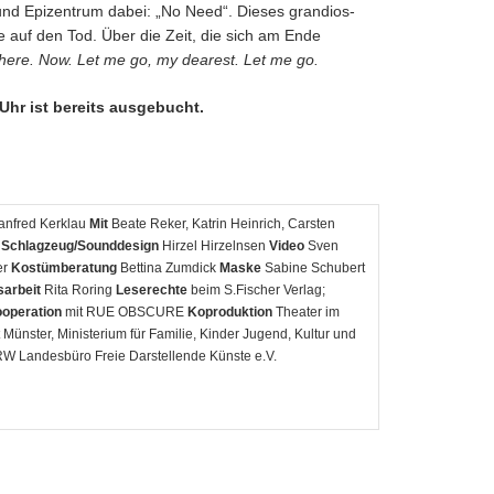
und Epizentrum dabei: „No Need“. Dieses grandios-
 auf den Tod. Über die Zeit, die sich am Ende
There. Now. Let me go, my dearest. Let me go.
Uhr ist bereits ausgebucht.
nfred Kerklau
Mit
Beate Reker, Katrin Heinrich, Carsten
E
Schlagzeug/Sounddesign
Hirzel Hirzelnsen
Video
Sven
er
Kostümberatung
Bettina Zumdick
Maske
Sabine Schubert
sarbeit
Rita Roring
Leserechte
beim S.Fischer Verlag;
ooperation
mit RUE OBSCURE
Koproduktion
Theater im
 Münster, Ministerium für Familie, Kinder Jugend, Kultur und
RW Landesbüro Freie Darstellende Künste e.V.