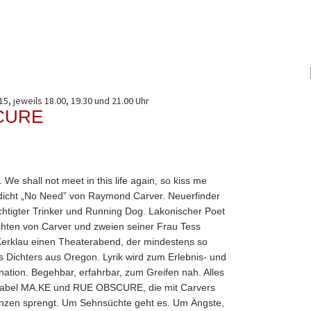
15, jeweils 18.00, 19.30 und 21.00 Uhr
CURE
e shall not meet in this life again, so kiss me
dicht „No Need” von Raymond Carver. Neuerfinder
chtigter Trinker und Running Dog. Lakonischer Poet
chten von Carver und zweien seiner Frau Tess
erklau einen Theaterabend, der mindestens so
es Dichters aus Oregon. Lyrik wird zum Erlebnis- und
nation. Begehbar, erfahrbar, zum Greifen nah. Alles
r Label MA.KE und RUE OBSCURE, die mit Carvers
nzen sprengt. Um Sehnsüchte geht es. Um Ängste,