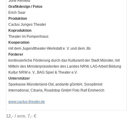
Jone Rehfeld
Grafikdesign / Fotos
Erich Saar
Produktion
Cactus Junges Theater
Koproduktion
Theater im Pumpenhaus
Kooperation
mit dem Jugendtheater-Werkstatt e. V. und dem Jib
Förderer
kontinuierliche Förderung durch das Kulturamt der Stadt Münster, mit
Mitteln des Ministerpräsidenten des Landes NRW, LAG Arbeit Bildung
Kultur NRW e. V., BAG Spiel & Theater e.V.
Unterstützer
Sparkasse Münsterland-Ost, andante gGmbH, Soroptimist
International, Cibaria, Roadstop GmbH Foto Ralf Emmerich
www.cactus-theater.de
12,- / erm. 7,- €