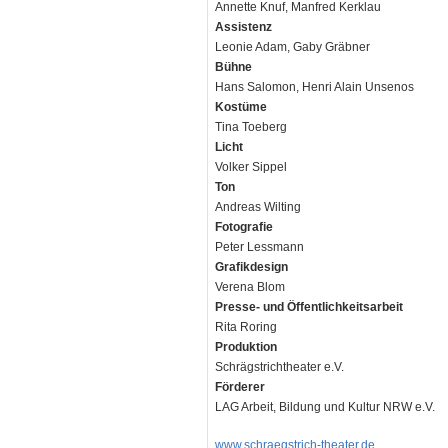
Annette Knuf, Manfred Kerklau
Assistenz
Leonie Adam, Gaby Gräbner
Bühne
Hans Salomon, Henri Alain Unsenos
Kostüme
Tina Toeberg
Licht
Volker Sippel
Ton
Andreas Wilting
Fotografie
Peter Lessmann
Grafikdesign
Verena Blom
Presse- und Öffentlichkeitsarbeit
Rita Roring
Produktion
Schrägstrichtheater e.V.
Förderer
LAG Arbeit, Bildung und Kultur NRW e.V.
www.schraegstrich-theater.de