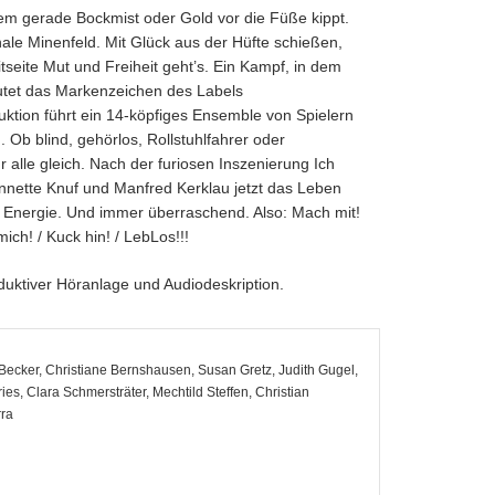
em gerade Bockmist oder Gold vor die Füße kippt.
ale Minenfeld. Mit Glück aus der Hüfte schießen,
itseite Mut und Freiheit geht’s. Ein Kampf, in dem
lautet das Markenzeichen des Labels
duktion führt ein 14-köpfiges Ensemble von Spielern
b blind, gehörlos, Rollstuhlfahrer oder
 alle gleich. Nach der furiosen Inszenierung Ich
nnette Knuf und Manfred Kerklau jetzt das Leben
ller Energie. Und immer überraschend. Also: Mach mit!
mich! / Kuck hin! / LebLos!!!
duktiver Höranlage und Audiodeskription.
 Becker, Christiane Bernshausen, Susan Gretz, Judith Gugel,
s, Clara Schmersträter, Mechtild Steffen, Christian
rra