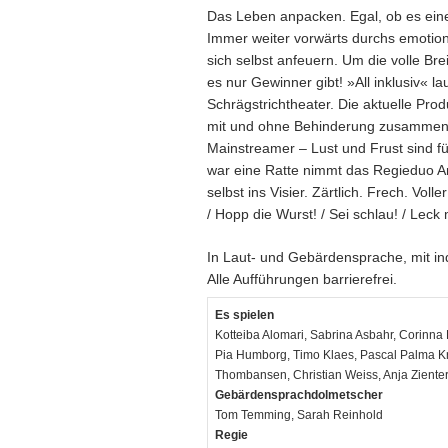
Das Leben anpacken. Egal, ob es ein
Immer weiter vorwärts durchs emotion
sich selbst anfeuern. Um die volle Bre
es nur Gewinner gibt! »All inklusiv« 
Schrägstrichtheater. Die aktuelle Pro
mit und ohne Behinderung zusammen. O
Mainstreamer – Lust und Frust sind für
war eine Ratte nimmt das Regieduo A
selbst ins Visier. Zärtlich. Frech. Vo
/ Hopp die Wurst! / Sei schlau! / Leck 
In Laut- und Gebärdensprache, mit in
Alle Aufführungen barrierefrei.
Es spielen
Kotteiba Alomari, Sabrina Asbahr, Corinna
Pia Humborg, Timo Klaes, Pascal Palma Krie
Thombansen, Christian Weiss, Anja Ziente
Gebärdensprachdolmetscher
Tom Temming, Sarah Reinhold
Regie