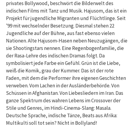
privates Bollywood, beschwört die Bilderwelt des
indischen Films mit Tanz und Musik. Hajusom, das ist ein
Projekt für jugendliche Migranten und Flüchtlinge. Seit
’99 mit wechselnder Besetzung. Diesmal stehen 22
Jugendliche auf der Bühne, aus fast ebenso vielen
Nationen. Alte Hajusom-Hasen neben Neuzugängen, die
sie Shootingstars nennen. Eine Regenbogenfamilie, die
der Rasa-Lehre des indischen Dramas folgt. Da
symbolisiert jede Farbe ein Gefühl. Grün ist die Liebe,
weiß die Komik, grau der Kummer. Das ist der rote
Faden, mit dem die Performer ihre eigenen Geschichten
verweben. Vom Lachen in der Ausländerbehörde. Von
Schüssen in Afghanistan. Von Liebesliedern im Iran. Das
ganze Spektrum des wahren Lebens im Crossover der
Stile und Genres, im Hindi-Cinema-Slang: Masala.
Deutsche Sprache, indische Tänze, Beats aus Afrika:
Multikulti soll tot sein? Nicht in Bollyland!