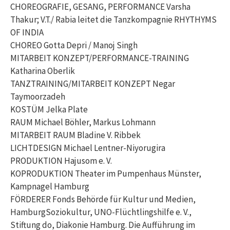
CHOREOGRAFIE, GESANG, PERFORMANCE Varsha
Thakur; V.T./ Rabia leitet die Tanzkompagnie RHYTHYMS
OF INDIA
CHOREO Gotta Depri / Manoj Singh
MITARBEIT KONZEPT/PERFORMANCE-TRAINING
Katharina Oberlik
TANZTRAINING/MITARBEIT KONZEPT Negar
Taymoorzadeh
KOSTÜM Jelka Plate
RAUM Michael Böhler, Markus Lohmann
MITARBEIT RAUM Bladine V. Ribbek
LICHTDESIGN Michael Lentner-Niyorugira
PRODUKTION Hajusom e. V.
KOPRODUKTION Theater im Pumpenhaus Münster,
Kampnagel Hamburg
FÖRDERER Fonds Behörde für Kultur und Medien,
HamburgSoziokultur, UNO-Flüchtlingshilfe e. V.,
Stiftung do, Diakonie Hamburg. Die Aufführung im