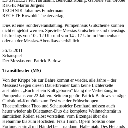
ES SPIELEN Pitt Hartmann, Benedikt Roling, Gabriele von Groote
REGIE Martin Jürgens
TECHNIK Johannes Fundermann
RECHTE Rowohlt Theaterverlag
Dies ist eine Sonderveranstaltung. Pumpenhaus-Gutscheine können
nicht eingelöst werden. Spezielle Messias-Gutscheine sind dienstags
bis freitags von 10 - 12 Uhr und von 14 - 17 Uhr im Pumpenhaus
oder an der Messias-Abendkasse erhältlich.
26.12.2011
Schauspiel
Der Messias von Patrick Barlow
Transittheater (MS)
Von der Krippe bis zur Bahre kommt er wieder, alle Jahre – der
Messias! Gegen diesen Dauerbrenner kann keine Lichterkette
anstrahlen. „Euch ist ein Kult geboren“ klang die Verheißung im
Pumpenhaus vor 22 Jahren. Seitdem gehört Patrick Barlows schräge
Christkind-Komödie zum Fest wie der Frühschoppen.
Theaterdirektor Theo und Schauspieler Bernhard müssen auch
heuer wieder als Dilettanten-Duo die komplette Weihnachtsmär in
sämtlichen Rollen selbst vorstellen, vom Erzengel über die
Hebamme bis zum Höchsten. Frau Timm, Opern-Solistin ohne
Fortune, springt mit Händel bei – na dann, Hallelujah. Des Heilands