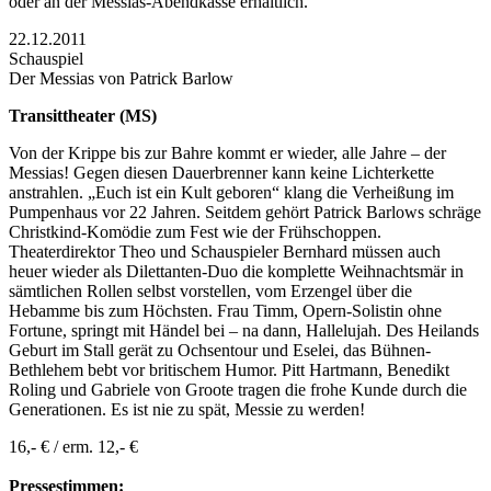
oder an der Messias-Abendkasse erhältlich.
22.12.2011
Schauspiel
Der Messias von Patrick Barlow
Transittheater (MS)
Von der Krippe bis zur Bahre kommt er wieder, alle Jahre – der
Messias! Gegen diesen Dauerbrenner kann keine Lichterkette
anstrahlen. „Euch ist ein Kult geboren“ klang die Verheißung im
Pumpenhaus vor 22 Jahren. Seitdem gehört Patrick Barlows schräge
Christkind-Komödie zum Fest wie der Frühschoppen.
Theaterdirektor Theo und Schauspieler Bernhard müssen auch
heuer wieder als Dilettanten-Duo die komplette Weihnachtsmär in
sämtlichen Rollen selbst vorstellen, vom Erzengel über die
Hebamme bis zum Höchsten. Frau Timm, Opern-Solistin ohne
Fortune, springt mit Händel bei – na dann, Hallelujah. Des Heilands
Geburt im Stall gerät zu Ochsentour und Eselei, das Bühnen-
Bethlehem bebt vor britischem Humor. Pitt Hartmann, Benedikt
Roling und Gabriele von Groote tragen die frohe Kunde durch die
Generationen. Es ist nie zu spät, Messie zu werden!
16,- € / erm. 12,- €
Pressestimmen: