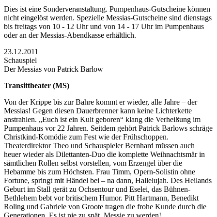
Dies ist eine Sonderveranstaltung. Pumpenhaus-Gutscheine können
nicht eingelöst werden. Spezielle Messias-Gutscheine sind dienstags
bis freitags von 10 - 12 Uhr und von 14 - 17 Uhr im Pumpenhaus
oder an der Messias-Abendkasse erhältlich.
23.12.2011
Schauspiel
Der Messias von Patrick Barlow
Transittheater (MS)
Von der Krippe bis zur Bahre kommt er wieder, alle Jahre – der
Messias! Gegen diesen Dauerbrenner kann keine Lichterkette
anstrahlen. „Euch ist ein Kult geboren“ klang die Verheißung im
Pumpenhaus vor 22 Jahren. Seitdem gehört Patrick Barlows schräge
Christkind-Komödie zum Fest wie der Frühschoppen.
Theaterdirektor Theo und Schauspieler Bernhard müssen auch
heuer wieder als Dilettanten-Duo die komplette Weihnachtsmär in
sämtlichen Rollen selbst vorstellen, vom Erzengel über die
Hebamme bis zum Höchsten. Frau Timm, Opern-Solistin ohne
Fortune, springt mit Händel bei – na dann, Hallelujah. Des Heilands
Geburt im Stall gerät zu Ochsentour und Eselei, das Bühnen-
Bethlehem bebt vor britischem Humor. Pitt Hartmann, Benedikt
Roling und Gabriele von Groote tragen die frohe Kunde durch die
Generationen. Es ist nie zu spät, Messie zu werden!