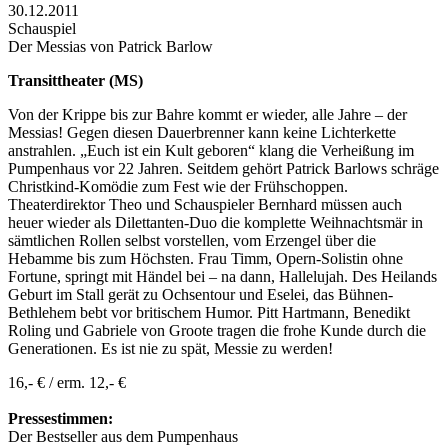
30.12.2011
Schauspiel
Der Messias von Patrick Barlow
Transittheater (MS)
Von der Krippe bis zur Bahre kommt er wieder, alle Jahre – der
Messias! Gegen diesen Dauerbrenner kann keine Lichterkette
anstrahlen. „Euch ist ein Kult geboren“ klang die Verheißung im
Pumpenhaus vor 22 Jahren. Seitdem gehört Patrick Barlows schräge
Christkind-Komödie zum Fest wie der Frühschoppen.
Theaterdirektor Theo und Schauspieler Bernhard müssen auch
heuer wieder als Dilettanten-Duo die komplette Weihnachtsmär in
sämtlichen Rollen selbst vorstellen, vom Erzengel über die
Hebamme bis zum Höchsten. Frau Timm, Opern-Solistin ohne
Fortune, springt mit Händel bei – na dann, Hallelujah. Des Heilands
Geburt im Stall gerät zu Ochsentour und Eselei, das Bühnen-
Bethlehem bebt vor britischem Humor. Pitt Hartmann, Benedikt
Roling und Gabriele von Groote tragen die frohe Kunde durch die
Generationen. Es ist nie zu spät, Messie zu werden!
16,- € / erm. 12,- €
Pressestimmen:
Der Bestseller aus dem Pumpenhaus