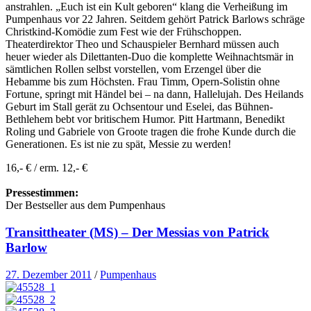
anstrahlen. „Euch ist ein Kult geboren“ klang die Verheißung im
Pumpenhaus vor 22 Jahren. Seitdem gehört Patrick Barlows schräge
Christkind-Komödie zum Fest wie der Frühschoppen.
Theaterdirektor Theo und Schauspieler Bernhard müssen auch
heuer wieder als Dilettanten-Duo die komplette Weihnachtsmär in
sämtlichen Rollen selbst vorstellen, vom Erzengel über die
Hebamme bis zum Höchsten. Frau Timm, Opern-Solistin ohne
Fortune, springt mit Händel bei – na dann, Hallelujah. Des Heilands
Geburt im Stall gerät zu Ochsentour und Eselei, das Bühnen-
Bethlehem bebt vor britischem Humor. Pitt Hartmann, Benedikt
Roling und Gabriele von Groote tragen die frohe Kunde durch die
Generationen. Es ist nie zu spät, Messie zu werden!
16,- € / erm. 12,- €
Pressestimmen:
Der Bestseller aus dem Pumpenhaus
Transittheater (MS) – Der Messias von Patrick
Barlow
27. Dezember 2011
/
Pumpenhaus