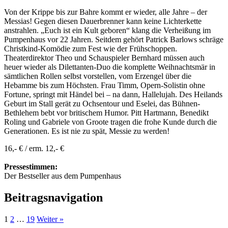
Von der Krippe bis zur Bahre kommt er wieder, alle Jahre – der
Messias! Gegen diesen Dauerbrenner kann keine Lichterkette
anstrahlen. „Euch ist ein Kult geboren“ klang die Verheißung im
Pumpenhaus vor 22 Jahren. Seitdem gehört Patrick Barlows schräge
Christkind-Komödie zum Fest wie der Frühschoppen.
Theaterdirektor Theo und Schauspieler Bernhard müssen auch
heuer wieder als Dilettanten-Duo die komplette Weihnachtsmär in
sämtlichen Rollen selbst vorstellen, vom Erzengel über die
Hebamme bis zum Höchsten. Frau Timm, Opern-Solistin ohne
Fortune, springt mit Händel bei – na dann, Hallelujah. Des Heilands
Geburt im Stall gerät zu Ochsentour und Eselei, das Bühnen-
Bethlehem bebt vor britischem Humor. Pitt Hartmann, Benedikt
Roling und Gabriele von Groote tragen die frohe Kunde durch die
Generationen. Es ist nie zu spät, Messie zu werden!
16,- € / erm. 12,- €
Pressestimmen:
Der Bestseller aus dem Pumpenhaus
Beitragsnavigation
1
2
…
19
Weiter »