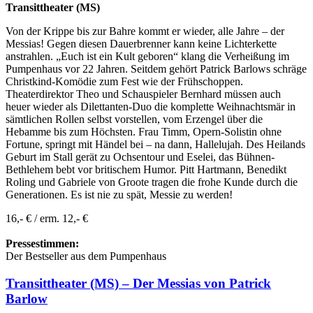
Transittheater (MS)
Von der Krippe bis zur Bahre kommt er wieder, alle Jahre – der
Messias! Gegen diesen Dauerbrenner kann keine Lichterkette
anstrahlen. „Euch ist ein Kult geboren“ klang die Verheißung im
Pumpenhaus vor 22 Jahren. Seitdem gehört Patrick Barlows schräge
Christkind-Komödie zum Fest wie der Frühschoppen.
Theaterdirektor Theo und Schauspieler Bernhard müssen auch
heuer wieder als Dilettanten-Duo die komplette Weihnachtsmär in
sämtlichen Rollen selbst vorstellen, vom Erzengel über die
Hebamme bis zum Höchsten. Frau Timm, Opern-Solistin ohne
Fortune, springt mit Händel bei – na dann, Hallelujah. Des Heilands
Geburt im Stall gerät zu Ochsentour und Eselei, das Bühnen-
Bethlehem bebt vor britischem Humor. Pitt Hartmann, Benedikt
Roling und Gabriele von Groote tragen die frohe Kunde durch die
Generationen. Es ist nie zu spät, Messie zu werden!
16,- € / erm. 12,- €
Pressestimmen:
Der Bestseller aus dem Pumpenhaus
Transittheater (MS) – Der Messias von Patrick
Barlow