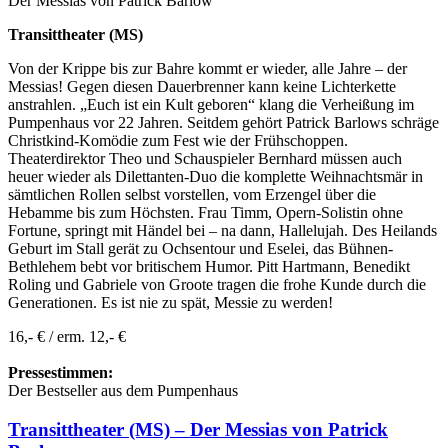
Der Messias von Patrick Barlow
Transittheater (MS)
Von der Krippe bis zur Bahre kommt er wieder, alle Jahre – der
Messias! Gegen diesen Dauerbrenner kann keine Lichterkette
anstrahlen. „Euch ist ein Kult geboren“ klang die Verheißung im
Pumpenhaus vor 22 Jahren. Seitdem gehört Patrick Barlows schräge
Christkind-Komödie zum Fest wie der Frühschoppen.
Theaterdirektor Theo und Schauspieler Bernhard müssen auch
heuer wieder als Dilettanten-Duo die komplette Weihnachtsmär in
sämtlichen Rollen selbst vorstellen, vom Erzengel über die
Hebamme bis zum Höchsten. Frau Timm, Opern-Solistin ohne
Fortune, springt mit Händel bei – na dann, Hallelujah. Des Heilands
Geburt im Stall gerät zu Ochsentour und Eselei, das Bühnen-
Bethlehem bebt vor britischem Humor. Pitt Hartmann, Benedikt
Roling und Gabriele von Groote tragen die frohe Kunde durch die
Generationen. Es ist nie zu spät, Messie zu werden!
16,- € / erm. 12,- €
Pressestimmen:
Der Bestseller aus dem Pumpenhaus
Transittheater (MS) – Der Messias von Patrick