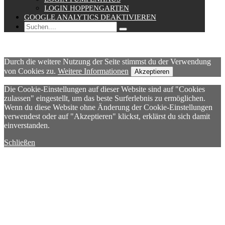
LOGIN HOPPENGARTEN
GOOGLE ANALYTICS DEAKTIVIEREN
Durch die weitere Nutzung der Seite stimmst du der Verwendung
von Cookies zu.
Weitere Informationen
Akzeptieren
Die Cookie-Einstellungen auf dieser Website sind auf "Cookies
zulassen" eingestellt, um das beste Surferlebnis zu ermöglichen.
Wenn du diese Website ohne Änderung der Cookie-Einstellungen
verwendest oder auf "Akzeptieren" klickst, erklärst du sich damit
einverstanden.
Schließen