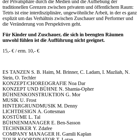
der Privatsphäre durch die Medien und die Aufhebung der
traditionellen Grenzen zwischen privatem und öffentlichem Raum:
Tetris ist eine interdisziplinäre, ungewöhnliche Arbeit, in der es ganz
explizit um das Verhältnis zwischen Zuschauer und Performer und
die Veränderung von Perspektiven geht.
Für Kinder und Zuschauer, die sich in beengten Räumen
unwohl fühlen ist die Aufführung nicht geeignet.
15,- € / erm. 10,- €
ES TANZEN S. B. Haim, M. Brinner, C. Ladam, I. Mazliah, N.
Stein, O. Techler
KONZEPT/CHOREOGRAFIE Noa Dar
KONZEPT UND BÜHNE N. Shamia-Opher
BÜHNENKONSTRUKTION G. Mor
MUSIK U. Frost
HINTERGRUNDMUSIK M. Denny
LICHTDESIGN A. Gottesman
KOSTÜME L. Tal
BÜHNENMANAGER E. Ben-Sasson
TECHNIKER Y. Zdafee
COMPANY MANAGER H. Gamili Kaplan
TOUR KOORDINATOR T. Lotan