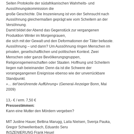
Seiten Protokolle der südafrikanischen Wahrheits- und
Aussöhnungskommission die
große Geschichte. Die Inszenierung ist von der Sehnsucht nach
Aussöhnung gleichermaßen geprägt wie vom Scheitern an der
Versöhnung.
Damit bildet der Abend das Gegenstück zur vergangenen
Produktion Winter im Morgengrauen,
die sich mit der Gewalt und den Deformationen der Täter befasste.
Aussöhnung – und dann? Um Aussöhnung ringen Menschen im
privaten, gesellschaftlichen und politischen Kontext. Zwei
Menschen oder ganze Bevölkerungsgruppen,
Religionsgemeinschaften oder Staaten. Hoffnung und Scheitern
liegen nah beieinander. Denn da ist die Schwere der
vorangegangenen Ereignisse ebenso wie der unverrückbare
Standpunkt.
»… tief berührende Aufführung«
(General-Anzeiger Bonn, Mai
2009)
13,- € / erm. 7,50 €
Pressestimmen:
Kann eine Mutter den Mördern vergeben?
MIT Justine Hauer, Bettina Marugg, Laila Nielsen, Svenja Pauka,
Gregor Schwellenbach, Eduardo Seru
INSZENIERUNG Frank Heuel