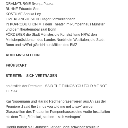
DRAMATURGIE Svenja Pauka
BÜHNE Eduardo Seru
KOSTÜME Annika Ley
LIVE KLANGDESIGN Gregor Schwellenbach
IN KOPRODUKTION MIT dem Theater im Pumpenhaus Münster
und dem theaterimballsaal Bonn
FÖRDERER die Stadt Münster, die Kunststiftung NRW, den
Ministerpräsidenten des Landes Nordrhein-Westfalen, die Stadt
Bonn und nWEnt gGmbH aus Mitteln des BMZ
AUDIO-INSTALLTION
FRÜHSTART
STREITEN – SICH VERTRAGEN
anlässlich der Premiere I SAID THE THINGS YOU TOLD ME NOT
TO SAY
Kai Niggemann und Harald Redmer präsentieren aus Anlass der
Premiere „I said the things you told me not to say“ um den
Glaspavillon des Theater im Pumpenhauses eine Audio-Installation
mit dem Titel „Frühstart, streiten – sich vertragen“.
Hierfür haben sie Grundschüler der Bodelschwinghschule in