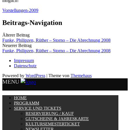
möglich!
Vorstellungen-2009
Beitrags-Navigation
Älterer Beitrag
Funke, Philipzen, Rüther – Storno – Die Abrechnung 2008
Neuerer Beitrag
Funke, Philipzen, Rüther – Storno – Die Abrechnung 2008
Impressum
Datenschutz
Powered by
WordPress
|
Theme von
Themehaus
MENU
HOME
PROGRAMM
SERVICE UND TICKETS
RESERVIERUNG / KAUF
GUTSCHEINE & JAHRESKARTE
KULTURSEMESTERTICKET
NEWSLETTER