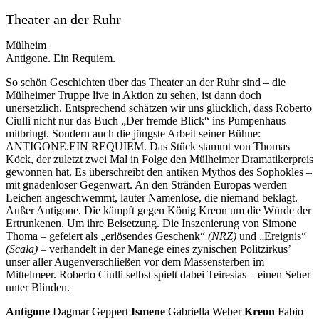
Theater an der Ruhr
Mülheim
Antigone. Ein Requiem.
So schön Geschichten über das Theater an der Ruhr sind – die
Mülheimer Truppe live in Aktion zu sehen, ist dann doch
unersetzlich. Entsprechend schätzen wir uns glücklich, dass Roberto
Ciulli nicht nur das Buch „Der fremde Blick“ ins Pumpenhaus
mitbringt. Sondern auch die jüngste Arbeit seiner Bühne:
ANTIGONE.EIN REQUIEM. Das Stück stammt von Thomas
Köck, der zuletzt zwei Mal in Folge den Mülheimer Dramatikerpreis
gewonnen hat. Es überschreibt den antiken Mythos des Sophokles –
mit gnadenloser Gegenwart. An den Stränden Europas werden
Leichen angeschwemmt, lauter Namenlose, die niemand beklagt.
Außer Antigone. Die kämpft gegen König Kreon um die Würde der
Ertrunkenen. Um ihre Beisetzung. Die Inszenierung von Simone
Thoma – gefeiert als „erlösendes Geschenk“
(NRZ)
und „Ereignis“
(Scala)
– verhandelt in der Manege eines zynischen Politzirkus’
unser aller Augenverschließen vor dem Massensterben im
Mittelmeer. Roberto Ciulli selbst spielt dabei Teiresias – einen Seher
unter Blinden.
Antigone
Dagmar Geppert
Ismene
Gabriella Weber
Kreon
Fabio