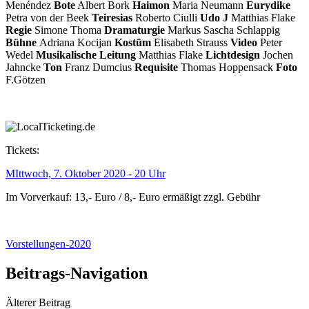
Menéndez
Bote
Albert Bork
Haimon
Maria Neumann
Eurydike
Petra von der Beek
Teiresias
Roberto Ciulli
Udo J
Matthias Flake
Regie
Simone Thoma
Dramaturgie
Markus Sascha Schlappig
Bühne
Adriana Kocijan
Kostüm
Elisabeth Strauss
Video
Peter
Wedel
Musikalische Leitung
Matthias Flake
Lichtdesign
Jochen
Jahncke
Ton
Franz Dumcius
Requisite
Thomas Hoppensack
Foto
F.Götzen
Tickets:
MIttwoch, 7. Oktober 2020 - 20 Uhr
Im Vorverkauf: 13,- Euro / 8,- Euro ermäßigt zzgl. Gebühr
Vorstellungen-2020
Beitrags-Navigation
Älterer Beitrag