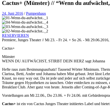
Cactus+ (Münster) // “Wenn du aufwächst, 
24. Juni 2016
/
Pumpenhaus
RESERVIEREN
Premiere, Junges Theater // Mi 23. - Fr 24. + So 26. - Mi 29.06.2016
Cactus+
Münster
WENN DU AUFWÄCHST, STIRBT DEIN HERZ sagt Johanna
Hefte raus zum Besinnungsaufsatz! Tausend Wörter Minimum. Thema: 
Clarissa, Betti, Andre und Johanna haben Mist gebaut. Jetzt lässt Le
Knast, no easy way out. Da ist jede und jeder auf sich selbst zurü
Träume gegen Hypotheken zu tauschen. Oder entdecken zu müssen, dass
Breakfast Club. Aber ganz von heute. Jenseits aller Coming-of-Age-K
Vorstellungen am Mi 22.06., Do 23.06. + Fr 24.06. mit Gebärdenspra
Cactus+
ist ein von Cactus Junges Theater initiiertes Label und biete