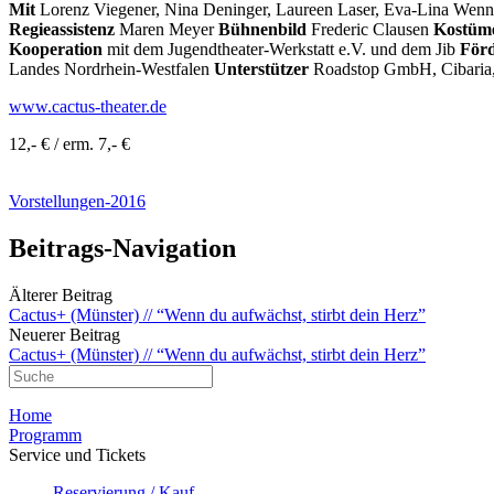
Mit
Lorenz Viegener, Nina Deninger, Laureen Laser, Eva-Lina Wenne
Regieassistenz
Maren Meyer
Bühnenbild
Frederic Clausen
Kostüm
Kooperation
mit dem Jugendtheater-Werkstatt e.V. und dem Jib
Förd
Landes Nordrhein-Westfalen
Unterstützer
Roadstop GmbH, Cibaria, 
www.cactus-theater.de
12,- € / erm. 7,- €
Vorstellungen-2016
Beitrags-Navigation
Älterer Beitrag
Cactus+ (Münster) // “Wenn du aufwächst, stirbt dein Herz”
Neuerer Beitrag
Cactus+ (Münster) // “Wenn du aufwächst, stirbt dein Herz”
Home
Programm
Service und Tickets
Reservierung / Kauf