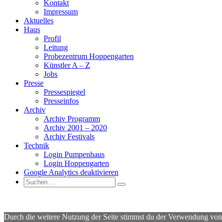
Kontakt
Impressum
Aktuelles
Haus
Profil
Leitung
Probezentrum Hoppengarten
Künstler A – Z
Jobs
Presse
Pressespiegel
Presseinfos
Archiv
Archiv Programm
Archiv 2001 – 2020
Archiv Festivals
Technik
Login Pumpenhaus
Login Hoppengarten
Google Analytics deaktivieren
Durch die weitere Nutzung der Seite stimmst du der Verwendung vo