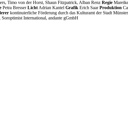
rs, Timo von der Horst, Shaun Fitzpatrick, Alban Renz
Regie
Mareike
e
Petra Bresser
Licht
Adrian Kantel
Grafik
Erich Saar
Produktion
Cac
erer
kontinuierliche Förderung durch das Kulturamt der Stadt Münster
Soroptimist International, andante gGmbH